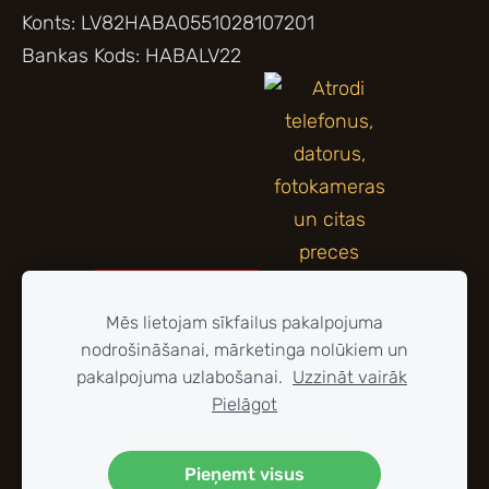
Konts: LV82HABA0551028107201
Bankas Kods: HABALV22
Mēs lietojam sīkfailus pakalpojuma
nodrošināšanai, mārketinga nolūkiem un
pakalpojuma uzlabošanai.
Uzzināt vairāk
Pielāgot
Pieņemt visus