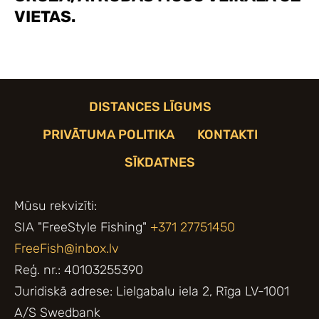
VIETAS.
DISTANCES LĪGUMS
PRIVĀTUMA POLITIKA
KONTAKTI
SĪKDATNES
Mūsu rekvizīti:
SIA "FreeStyle Fishing"
+371 27751450
FreeFish@inbox.lv
Reģ. nr.: 40103255390
Juridiskā adrese: Lielgabalu iela 2, Rīga LV-1001
A/S Swedbank