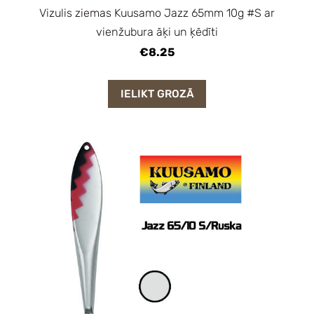
Vizulis ziemas Kuusamo Jazz 65mm 10g #S ar
vienžubura āķi un ķēdīti
€8.25
IELIKT GROZĀ