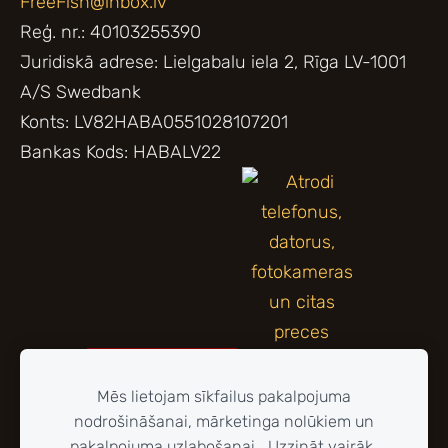
FreeFish@inbox.lv
Reģ. nr.: 40103255390
Juridiskā adrese: Lielgabalu iela 2, Rīga LV-1001
A/S Swedbank
Konts: LV82HABA0551028107201
Bankas Kods: HABALV22
Mēs lietojam sīkfailus pakalpojuma
nodrošināšanai, mārketinga nolūkiem un
pakalpojuma uzlabošanai.
Uzzināt vairāk