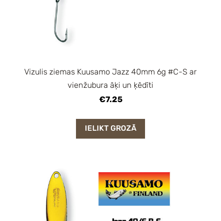
Vizulis ziemas Kuusamo Jazz 40mm 6g #C-S ar
vienžubura āķi un ķēdīti
€7.25
IELIKT GROZĀ