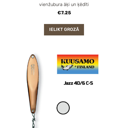
vienžubura āķi un ķēdīti
€7.25
IELIKT GROZĀ