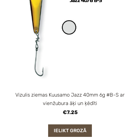
Vizulis ziemas Kuusamo Jazz 40mm 6g #B-S ar
vienžubura āķi un ķēdīti
€7.25
IELIKT GROZĀ