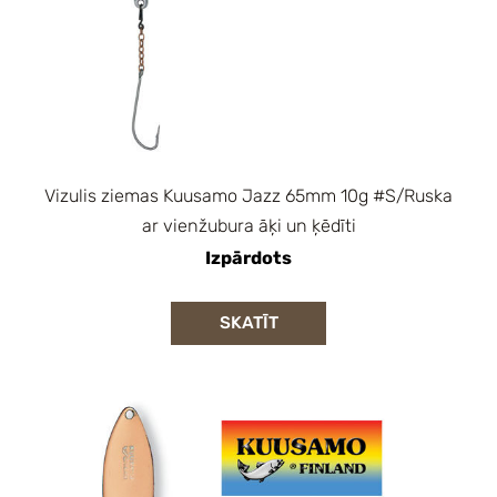
Vizulis ziemas Kuusamo Jazz 65mm 10g #S/Ruska
ar vienžubura āķi un ķēdīti
Izpārdots
SKATĪT