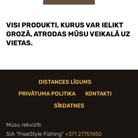
VISI PRODUKTI, KURUS VAR IELIKT
GROZĀ, ATRODAS MŪSU VEIKALĀ UZ
VIETAS.
DISTANCES LĪGUMS
PRIVĀTUMA POLITIKA
KONTAKTI
SĪKDATNES
Mūsu rekvizīti:
SIA "FreeStyle Fishing"
+371 27751450