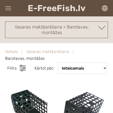
E-FreeFish.lv
Vasaras makšķerēšana > Barotavas,
montāžas
Veikals
Vasaras makšķerēšana
Barotavas, montāžas
Filtrs
Kārtot pēc