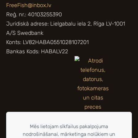
FreeFish@inbox.lv
Reģ. nr.: 40103255390
Juridiskā adrese: Lielgabalu iela 2, Rīga LV-1001
A/S Swedbank
Konts: LV82HABA0551028107201
Bankas Kods: HABALV22
Mēs lietojam sīkfailus pakalpojuma
nodrošināšanai, mārketinga nolūkiem un