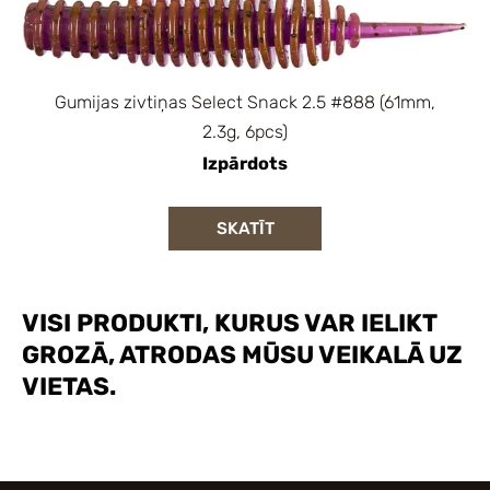
Gumijas zivtiņas Select Snack 2.5 #888 (61mm,
2.3g, 6pcs)
Izpārdots
SKATĪT
VISI PRODUKTI, KURUS VAR IELIKT
GROZĀ, ATRODAS MŪSU VEIKALĀ UZ
VIETAS.