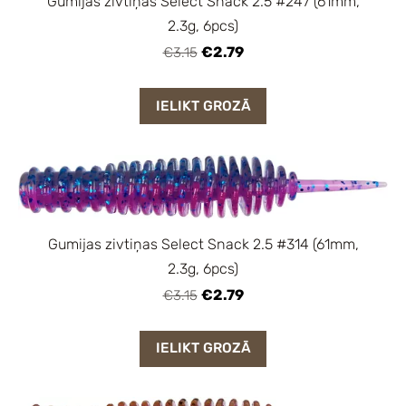
Gumijas zivtiņas Select Snack 2.5 #247 (61mm,
2.3g, 6pcs)
€2.79
€3.15
IELIKT GROZĀ
Gumijas zivtiņas Select Snack 2.5 #314 (61mm,
2.3g, 6pcs)
€2.79
€3.15
IELIKT GROZĀ