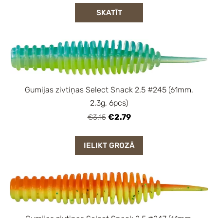
SKATĪT
Gumijas zivtiņas Select Snack 2.5 #245 (61mm,
2.3g, 6pcs)
€2.79
€3.15
IELIKT GROZĀ