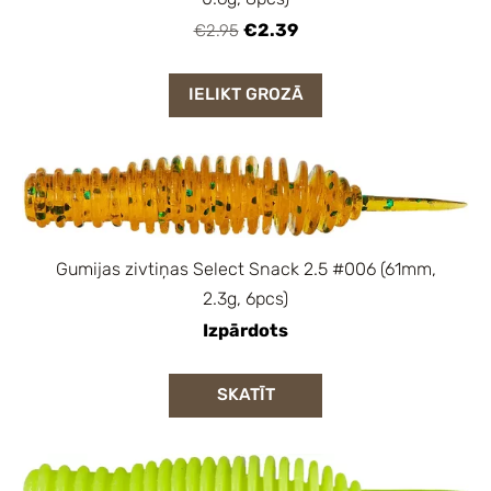
€2.39
€2.95
IELIKT GROZĀ
Gumijas zivtiņas Select Snack 2.5 #006 (61mm,
2.3g, 6pcs)
Izpārdots
SKATĪT