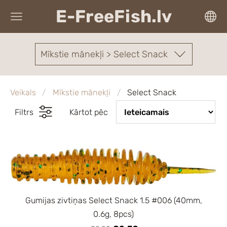
E-FreeFish.lv
Mīkstie mānekļi > Select Snack
Veikals
Mīkstie mānekļi
Select Snack
Filtrs
Kārtot pēc
Gumijas zivtiņas Select Snack 1.5 #006 (40mm,
0.6g, 8pcs)