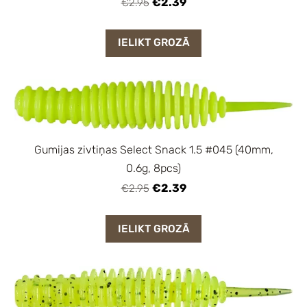
€2.39
€2.95
IELIKT GROZĀ
Gumijas zivtiņas Select Snack 1.5 #045 (40mm,
0.6g, 8pcs)
€2.39
€2.95
IELIKT GROZĀ