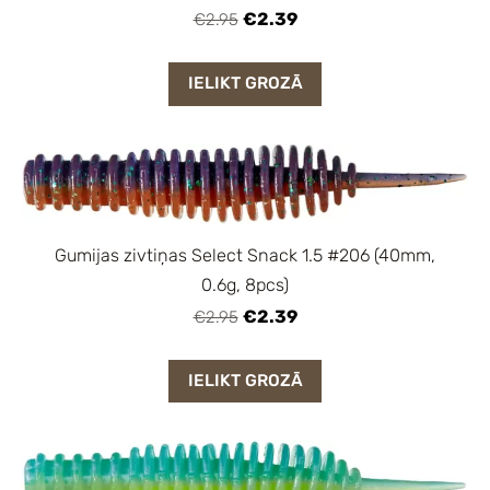
€2.39
€2.95
IELIKT GROZĀ
Gumijas zivtiņas Select Snack 1.5 #206 (40mm,
0.6g, 8pcs)
€2.39
€2.95
IELIKT GROZĀ