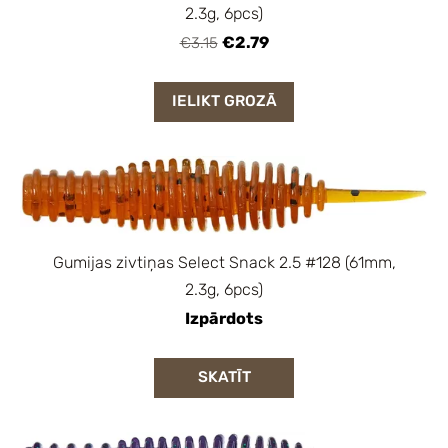
2.3g, 6pcs)
€2.79
€3.15
IELIKT GROZĀ
Gumijas zivtiņas Select Snack 2.5 #128 (61mm,
2.3g, 6pcs)
Izpārdots
SKATĪT