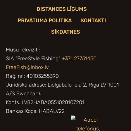
DISTANCES LĪGUMS
PRIVĀTUMA POLITIKA
KONTAKTI
SĪKDATNES
Mūsu rekvizīti:
SIA "FreeStyle Fishing"
+371 27751450
FreeFish@inbox.lv
Reģ. nr.: 40103255390
Juridiskā adrese: Lielgabalu iela 2, Rīga LV-1001
A/S Swedbank
Konts: LV82HABA0551028107201
Bankas Kods: HABALV22