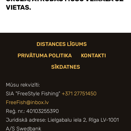
VIETAS.
DISTANCES LĪGUMS
PRIVĀTUMA POLITIKA
KONTAKTI
SĪKDATNES
Mūsu rekvizīti:
SIA "FreeStyle Fishing"
+371 27751450
FreeFish@inbox.lv
Reģ. nr.: 40103255390
Juridiskā adrese: Lielgabalu iela 2, Rīga LV-1001
A/S Swedbank