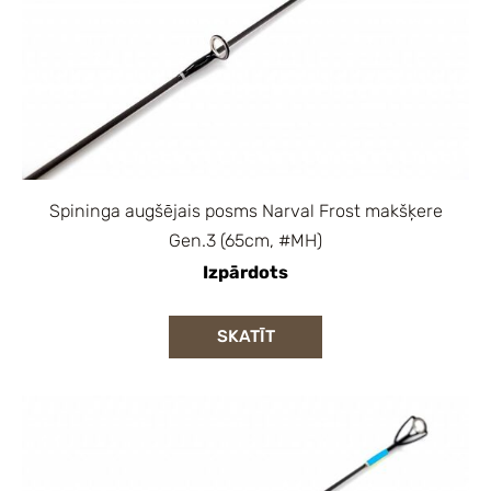
Spininga augšējais posms Narval Frost makšķere
Gen.3 (65cm, #MH)
Izpārdots
SKATĪT