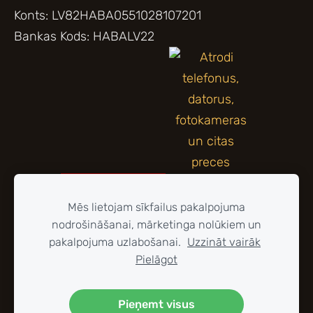
Konts: LV82HABA0551028107201
Bankas Kods: HABALV22
Mēs lietojam sīkfailus pakalpojuma
nodrošināšanai, mārketinga nolūkiem un
pakalpojuma uzlabošanai.
Uzzināt vairāk
Pielāgot
Pieņemt visus