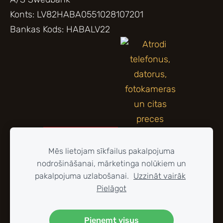
Konts: LV82HABA0551028107201
Bankas Kods: HABALV22
Mēs lietojam sīkfailus pakalpojuma
nodrošināšanai, mārketinga nolūkiem un
pakalpojuma uzlabošanai.
Uzzināt vairāk
Pielāgot
Pieņemt visus