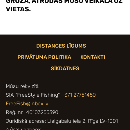
GROZĀ, ATRODAS MŪSU VEIKALĀ UZ
VIETAS.
DISTANCES LĪGUMS
PRIVĀTUMA POLITIKA
KONTAKTI
SĪKDATNES
Mūsu rekvizīti:
SIA "FreeStyle Fishing"
+371 27751450
FreeFish@inbox.lv
Reģ. nr.: 40103255390
Juridiskā adrese: Lielgabalu iela 2, Rīga LV-1001
A/S Swedbank