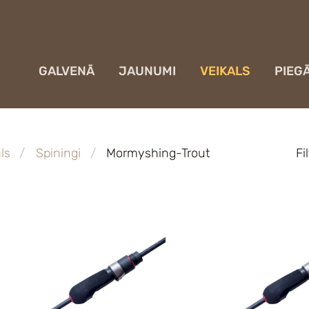
GALVENĀ
JAUNUMI
VEIKALS
PIEG
ls
Spiningi
Mormyshing-Trout
Fi