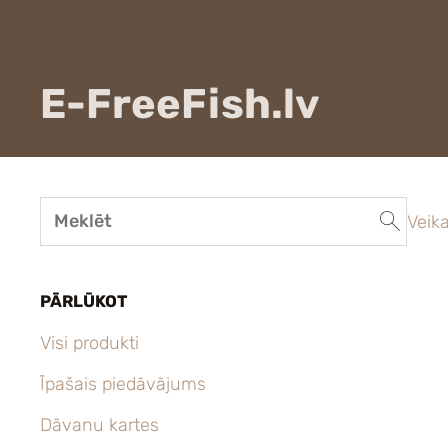
E-FreeFish.lv
Veika
PĀRLŪKOT
Visi produkti
Īpašais piedāvājums
Dāvanu kartes