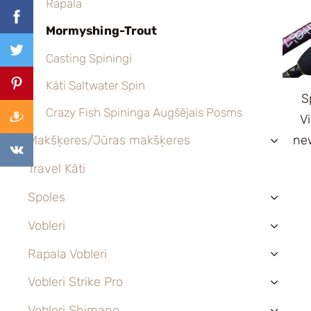
Rapala
Mormyshing-Trout
Casting Spiningi
Kāti Saltwater Spin
S
Crazy Fish Spininga Augšējais Posms
V
new
Makšķeres/Jūras makšķeres
›
Travel Kāti
Spoles
›
Vobleri
›
Rapala Vobleri
›
Vobleri Strike Pro
›
Vobleri Shimano