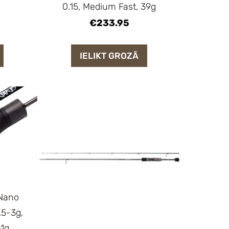
0.15, Medium Fast, 39g
€233.95
IELIKT GROZĀ
 Nano
.5-3g,
61g