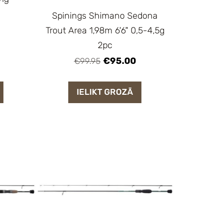
Spinings Shimano Sedona
Trout Area 1,98m 6'6" 0,5-4,5g
2pc
€95.00
€99.95
IELIKT GROZĀ