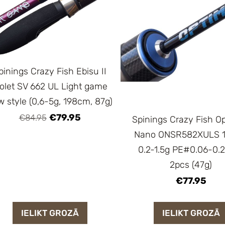
pinings Crazy Fish Ebisu II
iolet SV 662 UL Light game
 style (0,6-5g, 198cm, 87g)
€79.95
€84.95
Spinings Crazy Fish O
Nano ONSR582XULS 
0.2-1.5g PE#0.06-0.
2pcs (47g)
€77.95
IELIKT GROZĀ
IELIKT GROZĀ