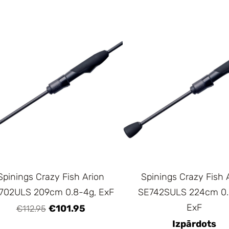
Spinings Crazy Fish Arion
Spinings Crazy Fish 
702ULS 209cm 0.8-4g, ExF
SE742SULS 224cm 0.
ExF
€101.95
€112.95
Izpārdots