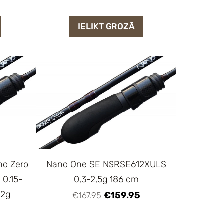
IELIKT GROZĀ
no Zero
Nano One SE NSRSE612XULS
 0.15-
0,3-2,5g 186 cm
52g
€159.95
€167.95
0