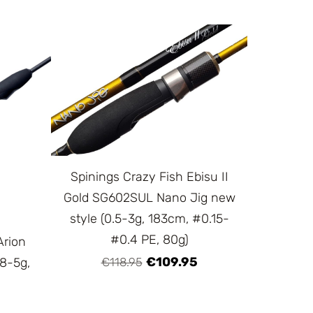
Spinings Crazy Fish Ebisu II
Gold SG602SUL Nano Jig new
style (0.5-3g, 183cm, #0.15-
#0.4 PE, 80g)
Arion
€109.95
8-5g,
€118.95