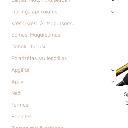
›
Trollinga aprīkojums
›
Krēsli, Krēsli Ar Mugursomu
Somas, Mugursomas
Čeholi , Tubusi
Polarizētas saulesbrilles
Apģērbi
›
Apavi
›
Naži
S
Termosi
Eholotes