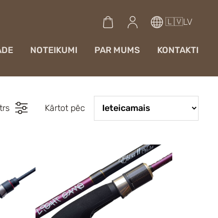
🇱🇻LV
ĀDE
NOTEIKUMI
PAR MUMS
KONTAKTI
ltrs
Kārtot pēc