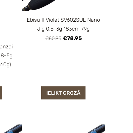
Ebisu II Violet SV602SUL Nano
Jig 0,5-3g 183cm 79g
€78.95
€80.95
Banzai
.8-5g
(60g)
IELIKT GROZĀ