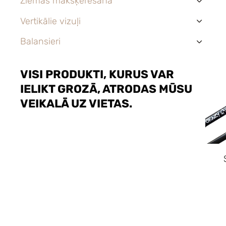
Ziemas makšķerēšana
›
Vertikālie vizuļi
›
Balansieri
›
VISI PRODUKTI, KURUS VAR
IELIKT GROZĀ, ATRODAS MŪSU
VEIKALĀ UZ VIETAS.