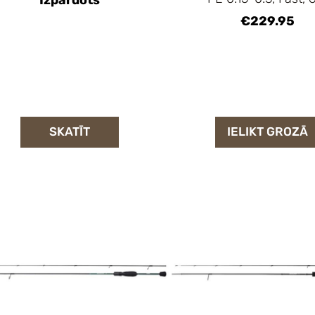
Izpārdots
€229.95
SKATĪT
IELIKT GROZĀ