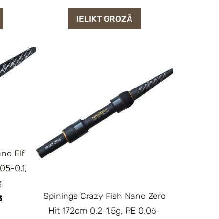
IELIKT GROZĀ
no Elf
05-0.1,
g
Spinings Crazy Fish Nano Zero
5
Hit 172cm 0.2-1.5g, PE 0.06-