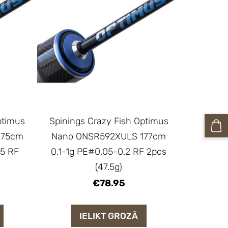
ptimus
Spinings Crazy Fish Optimus
175cm
Nano ONSR592XULS 177cm
25 RF
0.1-1g PE#0.05-0.2 RF 2pcs
(47.5g)
€78.95
IELIKT GROZĀ