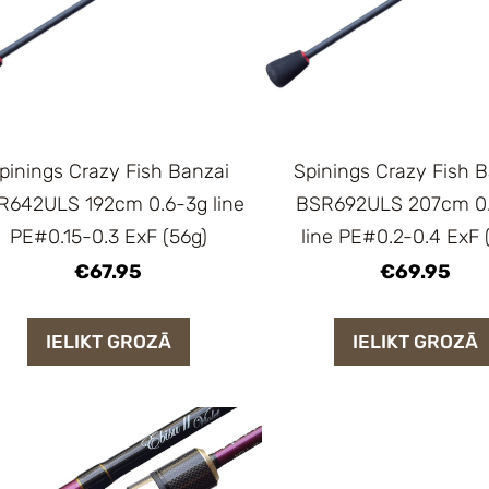
pinings Crazy Fish Banzai
Spinings Crazy Fish 
R642ULS 192cm 0.6-3g line
BSR692ULS 207cm 0
PE#0.15-0.3 ExF (56g)
line PE#0.2-0.4 ExF 
€67.95
€69.95
IELIKT GROZĀ
IELIKT GROZĀ