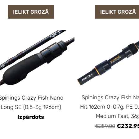
IELIKT GROZĀ
IELIKT GROZĀ
Spinings Crazy Fish Na
Spinings Crazy Fish Nano
Hit 162cm 0-0.7g, PE 0.
Long SE (0,5-3g 196cm)
Medium Fast, 36
Izpārdots
€232.9
€259.00