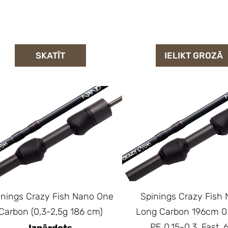
SKATĪT
IELIKT GROZĀ
inings Crazy Fish Nano One
Spinings Crazy Fish
Carbon (0,3-2,5g 186 cm)
Long Carbon 196cm 0
PE 0.15-0.3, Fast, 