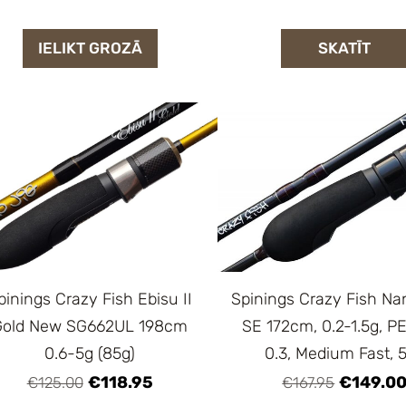
IELIKT GROZĀ
SKATĪT
Spinings Crazy Fish Na
pinings Crazy Fish Ebisu II
SE 172cm, 0.2-1.5g, PE
Gold New SG662UL 198cm
0.3, Medium Fast, 
0.6-5g (85g)
€149.0
€118.95
€167.95
€125.00