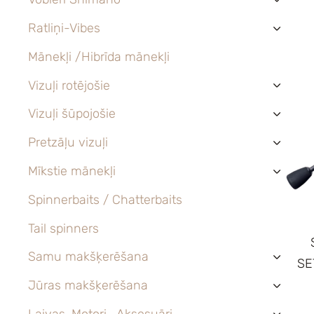
›
Ratliņi-Vibes
›
Mānekļi /Hibrīda mānekļi
Vizuļi rotējošie
›
Vizuļi šūpojošie
›
Pretzāļu vizuļi
›
Mīkstie mānekļi
›
Spinnerbaits / Chatterbaits
Tail spinners
Samu makšķerēšana
›
SE
Jūras makšķerēšana
›
Laivas, Motori , Aksesuāri