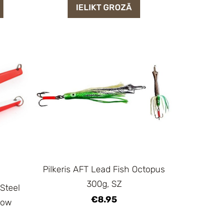
IELIKT GROZĀ
Pilkeris AFT Lead Fish Octopus
300g, SZ
 Steel
€8.95
low