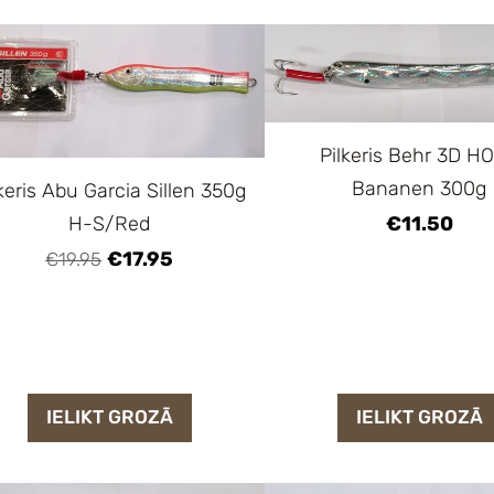
Pilkeris Behr 3D H
Bananen 300g
keris Abu Garcia Sillen 350g
H-S/Red
€11.50
€17.95
€19.95
IELIKT GROZĀ
IELIKT GROZĀ