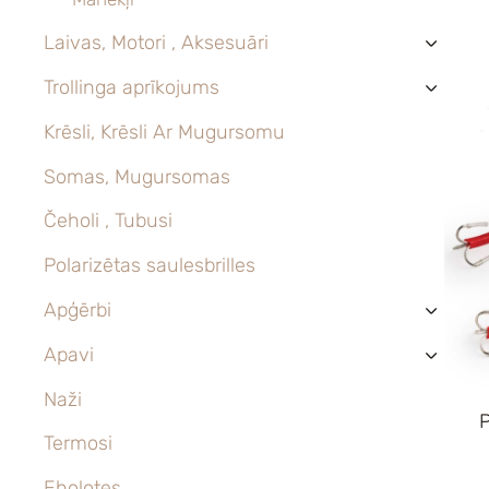
Laivas, Motori , Aksesuāri
›
Trollinga aprīkojums
›
Krēsli, Krēsli Ar Mugursomu
Somas, Mugursomas
Čeholi , Tubusi
Polarizētas saulesbrilles
Apģērbi
›
Apavi
›
Naži
P
Termosi
Eholotes