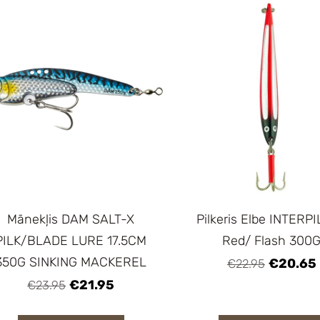
Mānekļis DAM SALT-X
Pilkeris Elbe INTERP
PILK/BLADE LURE 17.5CM
Red/ Flash 300
350G SINKING MACKEREL
€20.65
€22.95
€21.95
€23.95