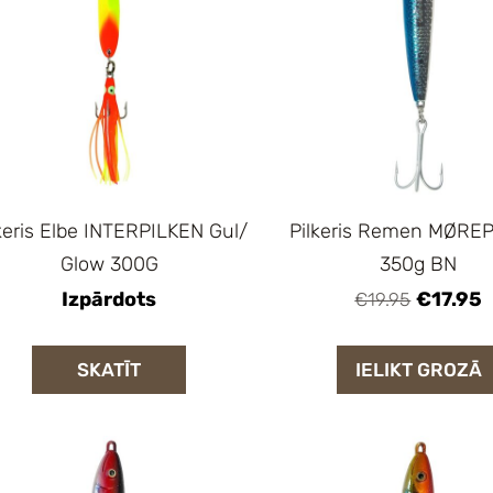
keris Elbe INTERPILKEN Gul/
Pilkeris Remen MØRE
Glow 300G
350g BN
Izpārdots
€17.95
€19.95
SKATĪT
IELIKT GROZĀ