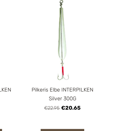
ILKEN
Pilkeris Elbe INTERPILKEN
G
Silver 300G
€20.65
€22.95