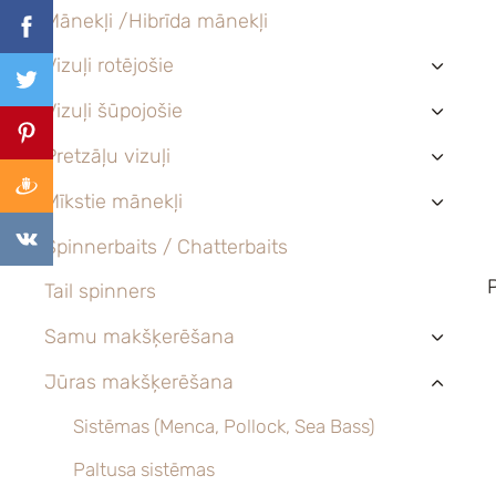
Mānekļi /Hibrīda mānekļi
Vizuļi rotējošie
›
Vizuļi šūpojošie
›
Pretzāļu vizuļi
›
Mīkstie mānekļi
›
Spinnerbaits / Chatterbaits
Tail spinners
Samu makšķerēšana
›
Jūras makšķerēšana
›
Sistēmas (Menca, Pollock, Sea Bass)
Paltusa sistēmas