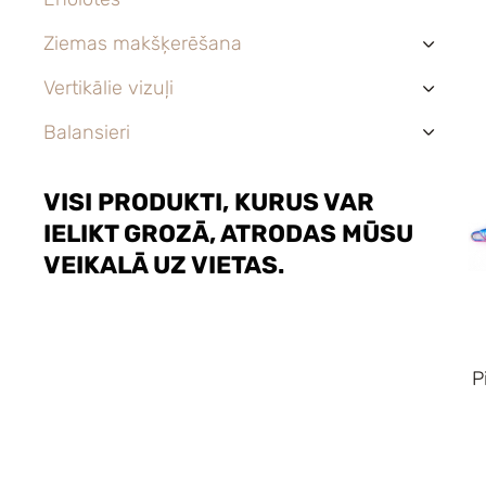
Ziemas makšķerēšana
›
Vertikālie vizuļi
›
Balansieri
›
VISI PRODUKTI, KURUS VAR
IELIKT GROZĀ, ATRODAS MŪSU
VEIKALĀ UZ VIETAS.
P