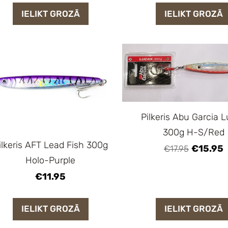
IELIKT GROZĀ
IELIKT GROZĀ
Pilkeris Abu Garcia 
300g H-S/Red
ilkeris AFT Lead Fish 300g
€15.95
€17.95
Holo-Purple
€11.95
IELIKT GROZĀ
IELIKT GROZĀ