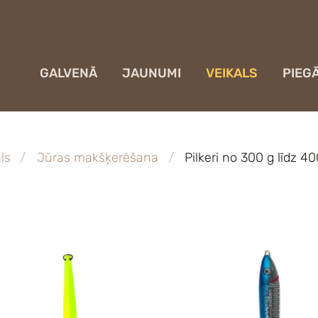
GALVENĀ
JAUNUMI
VEIKALS
PIEG
ls
Jūras makšķerēšana
Pilkeri no 300 g līdz 40