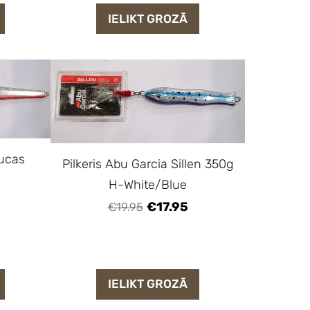
IELIKT GROZĀ
Lucas
Pilkeris Abu Garcia Sillen 350g
H-White/Blue
€17.95
€19.95
IELIKT GROZĀ