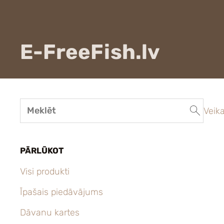
E-FreeFish.lv
Veika
PĀRLŪKOT
Visi produkti
Īpašais piedāvājums
Dāvanu kartes