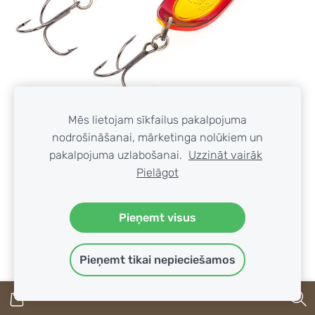
Mēs lietojam sīkfailus pakalpojuma
Šūpojošais vizulis Akara Action Series Viskan 65
nodrošināšanai, mārketinga nolūkiem un
#AB129 (65мм, 21g)
pakalpojuma uzlabošanai.
Uzzināt vairāk
Izpārdots
Pielāgot
SKATĪT
Pieņemt visus
Pieņemt tikai nepieciešamos