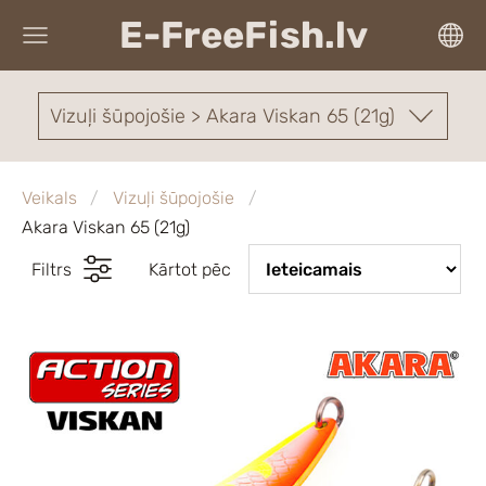
E-FreeFish.lv
Vizuļi šūpojošie > Akara Viskan 65 (21g)
Veikals
Vizuļi šūpojošie
Akara Viskan 65 (21g)
Filtrs
Kārtot pēc