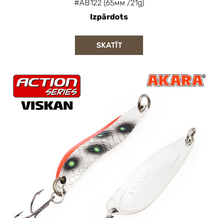
#AB122 (65мм /21g)
Izpārdots
SKATĪT