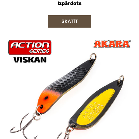
Izpārdots
SKATĪT