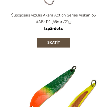
Šūpojošais vizulis Akara Action Series Viskan 65
#AB-114 (65мм /21g)
Izpārdots
SKATĪT