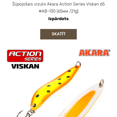
Šūpojošais vizulis Akara Action Series Viskan 65
#AB-130 (65мм /21g)
Izpārdots
SKATĪT