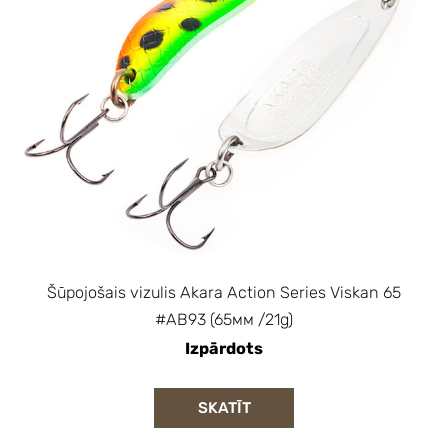
Šūpojošais vizulis Akara Action Series Viskan 65
#AB93 (65мм /21g)
Izpārdots
SKATĪT