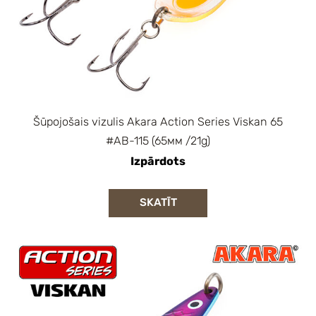
Šūpojošais vizulis Akara Action Series Viskan 65
#AB-115 (65мм /21g)
Izpārdots
SKATĪT