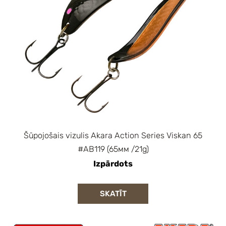
Šūpojošais vizulis Akara Action Series Viskan 65
#AB119 (65мм /21g)
Izpārdots
SKATĪT