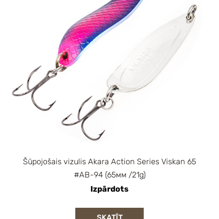
Šūpojošais vizulis Akara Action Series Viskan 65
#AB-94 (65мм /21g)
Izpārdots
SKATĪT