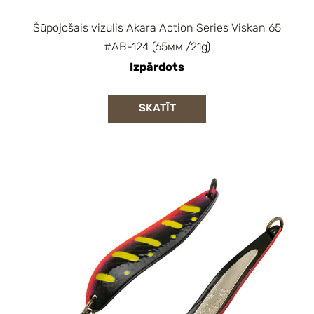
Šūpojošais vizulis Akara Action Series Viskan 65
#AB-124 (65мм /21g)
Izpārdots
SKATĪT