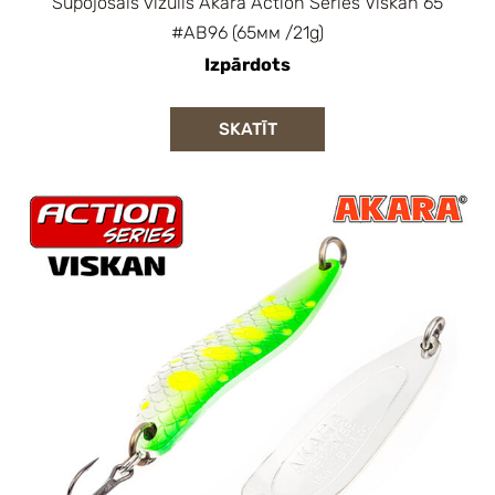
Šūpojošais vizulis Akara Action Series Viskan 65
#AB96 (65мм /21g)
Izpārdots
SKATĪT