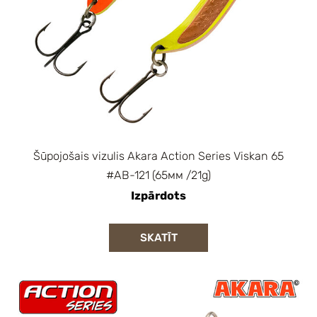
Šūpojošais vizulis Akara Action Series Viskan 65
#AB-121 (65мм /21g)
Izpārdots
SKATĪT