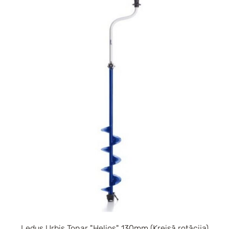
Ledus Urbis Tonar "Helios" 130mm (Kreisā rotācija)