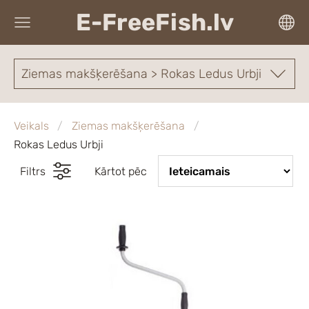
E-FreeFish.lv
Ziemas makšķerēšana > Rokas Ledus Urbji
Veikals
Ziemas makšķerēšana
Rokas Ledus Urbji
Filtrs
Kārtot pēc