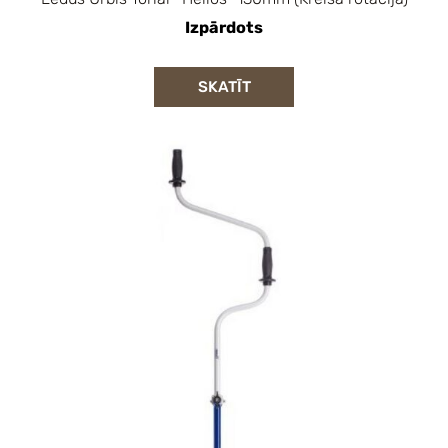
Izpārdots
SKATĪT