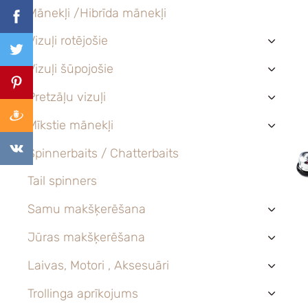
Mānekļi /Hibrīda mānekļi
Vizuļi rotējošie
›
Vizuļi šūpojošie
›
Pretzāļu vizuļi
›
Mīkstie mānekļi
›
Spinnerbaits / Chatterbaits
Tail spinners
Samu makšķerēšana
›
Jūras makšķerēšana
›
Laivas, Motori , Aksesuāri
›
Trollinga aprīkojums
›