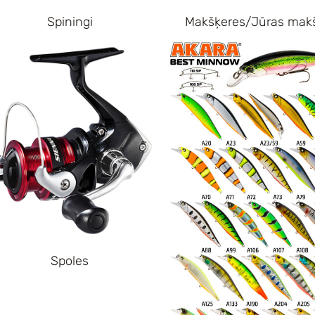
Spiningi
Makšķeres/Jūras mak
Spoles