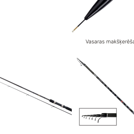
Vasaras makšķerēš