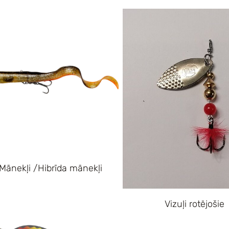
Mānekļi /Hibrīda mānekļi
Vizuļi rotējošie