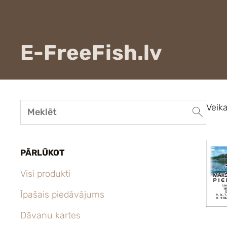
E-FreeFish.lv
Veika
PĀRLŪKOT
Visi produkti
Īpašais piedāvājums
Dāvanu kartes