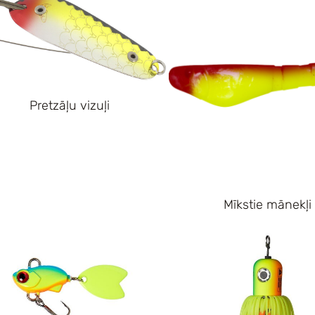
Pretzāļu vizuļi
Mīkstie mānekļi