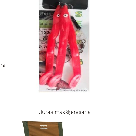
na
Jūras makšķerēšana