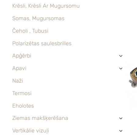
Krēsli, Krēsli Ar Mugursomu
Somas, Mugursomas
Čeholi , Tubusi
Polarizētas saulesbrilles
Apģērbi
›
Apavi
›
Naži
Termosi
Eholotes
Ziemas makšķerēšana
›
Vertikālie vizuļi
›