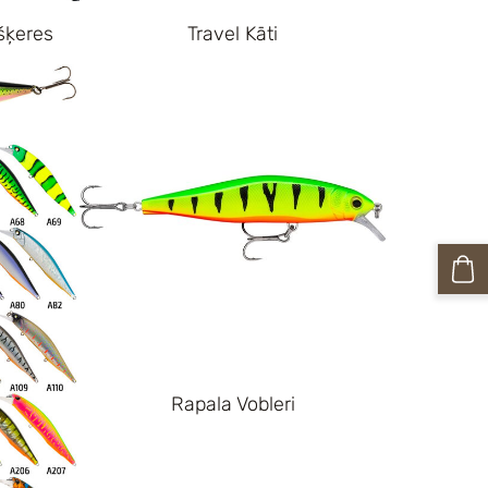
šķeres
Travel Kāti
Rapala Vobleri