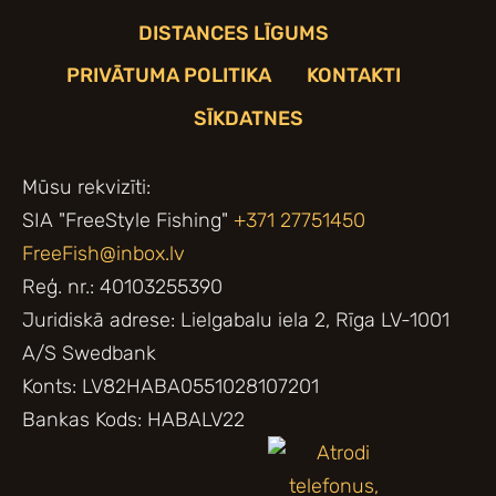
DISTANCES LĪGUMS
PRIVĀTUMA POLITIKA
KONTAKTI
SĪKDATNES
Mūsu rekvizīti:
SIA "FreeStyle Fishing"
+371 27751450
FreeFish@inbox.lv
Reģ. nr.: 40103255390
Juridiskā adrese: Lielgabalu iela 2, Rīga LV-1001
A/S Swedbank
Konts: LV82HABA0551028107201
Bankas Kods: HABALV22