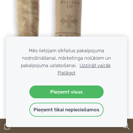
Mēs lietojam sīkfailus pakalpojuma
nodrošināšanai, mārketinga nolūkiem un
pakalpojuma uzlabošanai.
Uzzināt vairāk
Pielāgot
Pieņemt visus
Pieņemt tikai nepieciešamos