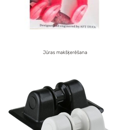
Jūras makšķerēšana