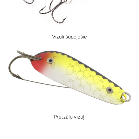
Vizuļi šūpojošie
Pretzāļu vizuļi