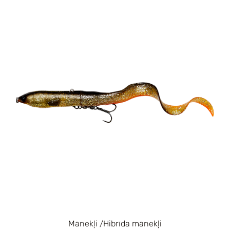
Mānekļi /Hibrīda mānekļi