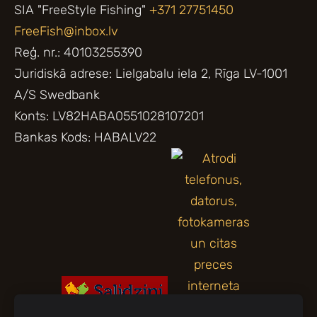
SIA "FreeStyle Fishing"
+371 27751450
FreeFish@inbox.lv
Reģ. nr.: 40103255390
Juridiskā adrese: Lielgabalu iela 2, Rīga LV-1001
A/S Swedbank
Konts: LV82HABA0551028107201
Bankas Kods: HABALV22