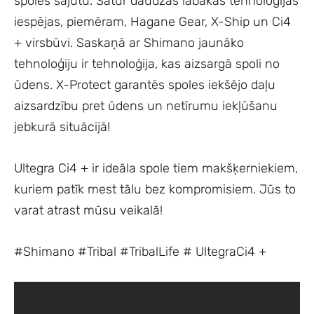
spoles sajūtu. Satur daudzas labākās tehnoloģijas
iespējas, piemēram, Hagane Gear, X-Ship un Ci4
+ virsbūvi. Saskaņā ar Shimano jaunāko
tehnoloģiju ir tehnoloģija, kas aizsargā spoli no
ūdens. X-Protect garantēs spoles iekšējo daļu
aizsardzību pret ūdens un netīrumu iekļūšanu
jebkurā situācijā!
Ultegra Ci4 + ir ideāla spole tiem makšķerniekiem,
kuriem patīk mest tālu bez kompromisiem. Jūs to
varat atrast mūsu veikalā!
#Shimano #Tribal #TribalLife # UltegraCi4 +