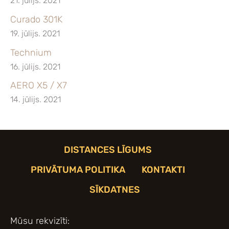
21. jūlijs. 2021
Curado 301K
19. jūlijs. 2021
Technium
16. jūlijs. 2021
AERO X5 / X7
14. jūlijs. 2021
DISTANCES LĪGUMS
PRIVĀTUMA POLITIKA
KONTAKTI
SĪKDATNES
Mūsu rekvizīti: