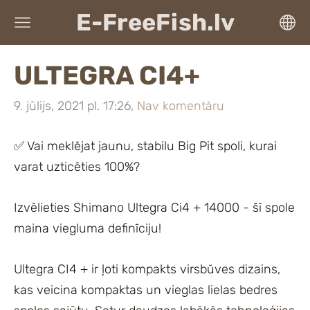
E-FreeFish.lv
ULTEGRA CI4+
9. jūlijs, 2021 pl. 17:26,
Nav komentāru
✅ Vai meklējat jaunu, stabilu Big Pit spoli, kurai
varat uzticēties 100%?
Izvēlieties Shimano Ultegra Ci4 + 14000 - šī spole
maina viegluma definīciju!
Ultegra CI4 + ir ļoti kompakts virsbūves dizains,
kas veicina kompaktas un vieglas lielas bedres