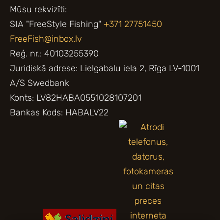
Mūsu rekvizīti:
SIA "FreeStyle Fishing"
+371 27751450
FreeFish@inbox.lv
Reģ. nr.: 40103255390
Juridiskā adrese: Lielgabalu iela 2, Rīga LV-1001
A/S Swedbank
Konts: LV82HABA0551028107201
Bankas Kods: HABALV22