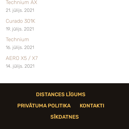
Technium AX
21. jūlijs. 2021
Curado 301K
19. jūlijs. 2021
Technium
16. jūlijs. 2021
AERO X5 / X7
14. jūlijs. 2021
DISTANCES LĪGUMS
PRIVĀTUMA POLITIKA
KONTAKTI
SĪKDATNES