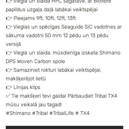
👉 Viegla un slaida HPC sagatave, ar Biofibre
papildus uzgaļa daļā labākai veiktspējai
👉 Pieejams 9ft, 10ft, 12ft, 13ft
👉 Vieglas un spēcīgas Seaguide SiC vadotnes ar
sākuma vadotni 50 mm 12 pēdu un 13 pēdu
versijā
👉 Viegla un slaida, mūsdienīga izskata Shimano
DPS Woven Carbon spole
👉 Samaziniet rokturi labākai veiktspējai,
makšķerējot lietū
👉 Līnijas klips
✅ Tie makšķeri tevi gaida! Pārbaudiet Tribal TX4
mūsu veikalā jau tagad!
#Shimano #Tribal #TribalLife # TX4